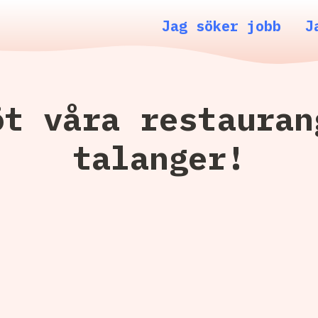
Jag söker jobb
J
öt våra restauran
talanger!