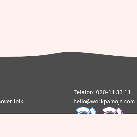
Telefon: 020-11 33 11
över folk
hello@workpamoja.com
låsning
nternt