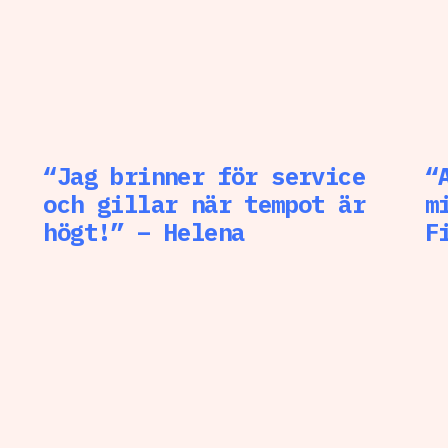
“Jag brinner för service
“
och gillar när tempot är
m
högt!” – Helena
F