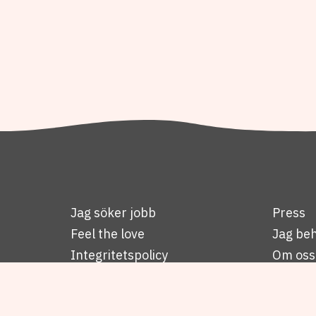
Jag söker jobb
Press
Feel the love
Jag beh
Integritetspolicy
Om oss
Vanliga frågor
Visselb
Kontakta oss
Jobba i