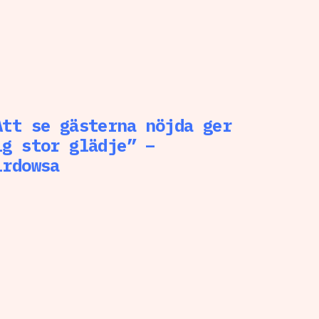
Att se gästerna nöjda ger
ig stor glädje” –
irdowsa