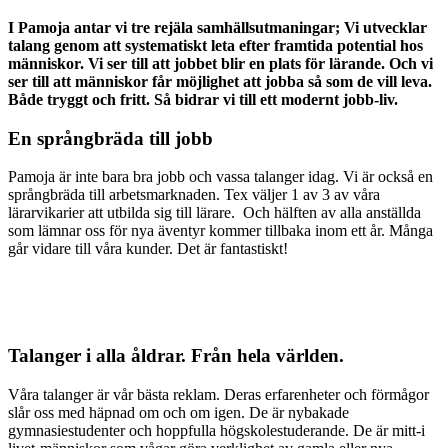
I Pamoja antar vi tre rejäla samhällsutmaningar; Vi utvecklar
talang genom att systematiskt leta efter framtida potential hos
människor. Vi ser till att jobbet blir en plats för lärande. Och vi
ser till att människor får möjlighet att jobba så som de vill leva.
Både tryggt och fritt. Så bidrar vi till ett modernt jobb-liv.
En språngbräda till jobb
Pamoja är inte bara bra jobb och vassa talanger idag. Vi är också en
språngbräda till arbetsmarknaden. Tex väljer 1 av 3 av våra
lärarvikarier att utbilda sig till lärare. Och hälften av alla anställda
som lämnar oss för nya äventyr kommer tillbaka inom ett år. Många
går vidare till våra kunder. Det är fantastiskt!
Talanger i alla åldrar. Från hela världen.
Våra talanger är vår bästa reklam. Deras erfarenheter och förmågor
slår oss med häpnad om och om igen. De är nybakade
gymnasiestudenter och hoppfulla högskolestuderande. De är mitt-i