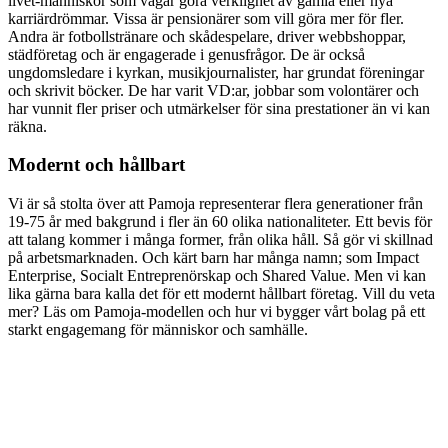
livet-människor som vågar göra verklighet av gamla eller nya
karriärdrömmar. Vissa är pensionärer som vill göra mer för fler.
Andra är fotbollstränare och skådespelare, driver webbshoppar,
städföretag och är engagerade i genusfrågor. De är också
ungdomsledare i kyrkan, musikjournalister, har grundat föreningar
och skrivit böcker. De har varit VD:ar, jobbar som volontärer och
har vunnit fler priser och utmärkelser för sina prestationer än vi kan
räkna.
Modernt och hållbart
Vi är så stolta över att Pamoja representerar flera generationer från
19-75 år med bakgrund i fler än 60 olika nationaliteter. Ett bevis för
att talang kommer i många former, från olika håll. Så gör vi skillnad
på arbetsmarknaden. Och kärt barn har många namn; som Impact
Enterprise, Socialt Entreprenörskap och Shared Value. Men vi kan
lika gärna bara kalla det för ett modernt hållbart företag. Vill du veta
mer? Läs om Pamoja-modellen och hur vi bygger vårt bolag på ett
starkt engagemang för människor och samhälle.