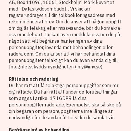
AB, Box 11096, 10061 Stockholm. Märk kuvertet
med ”Dataskyddsombudet”. Vi skickar
registerutdraget till din folkbokföringsadress med
rekommenderat brev. Om du anser att någon uppgift
om dig är felaktig eller missvisande, bör du kontakta
oss omedelbart. Du kan även meddela oss om du på
något sätt vill begränsa hanteringen av dina
personuppgifter, invända mot behandlingen eller
radera dem. Om du anser att vi har behandlat dina
personuppgifter felaktigt kan du även vända dig till
Integritetsskyddsmyndigheten (imy@imy.se).
Rättelse och radering
Du har rätt att få felaktiga personuppgifter som rör
dig rättade. Du har rätt att under de förutsättningar
som anges i artikel 17 i GDPR få dina
personuppgifter raderade. Exempelvis ska så ske på
din begäran om personuppgifterna inte längre är
nödvändiga för de ändamål för vilka de samlats in.
Begränsning av behandling