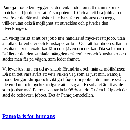
Pamoja-modellen bygger på den enkla idén om att människor ska
matchas till jobb baserat på sin potential. Och att ett bra jobb är en
resa över tid där människor inte bara får en inkomst och trygga
villkor utan också möjlighet att utvecklas och påverka den
utvecklingen.
En viktig insikt är att bra jobb inte handlar så mycket rätt jobb, utan
att alla erfarenheter och kunskaper är bra. Och att framtiden sällan är
resultatet av ett exakt karriärrecept (även om det kan låta så ibland).
Istället är det den samlade mängden erfarenheter och kunskaper och
stödet man får på vägen, som leder framåt.
Vi lever just nu i en tid av snabb förändring och många möjligheter.
Då kan det vara svårt att veta vilken väg som är just min. Pamoja-
modellen gör kluriga och viktiga frågor om jobbet lite mindre svåra,
lite enklare och mycket roligare att ta sig an. Resultatet är att av de
som jobbar med Pamoja svarar hela 98 % att de får den hjälp och det
stöd de behöver i jobbet. Det är Pamoja-modellen.
Pamoja is for humans