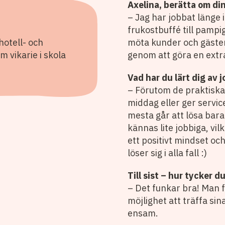
Axelina, berätta om di
– Jag har jobbat länge 
frukostbuffé till pampi
hotell- och
möta kunder och gäster 
 vikarie i skola
genom att göra en extra 
Vad har du lärt dig av 
– Förutom de praktiska
middag eller ger service
mesta går att lösa bara
kännas lite jobbiga, vil
ett positivt mindset oc
löser sig i alla fall :)
Till sist – hur tycker 
– Det funkar bra! Man f
möjlighet att träffa si
ensam.