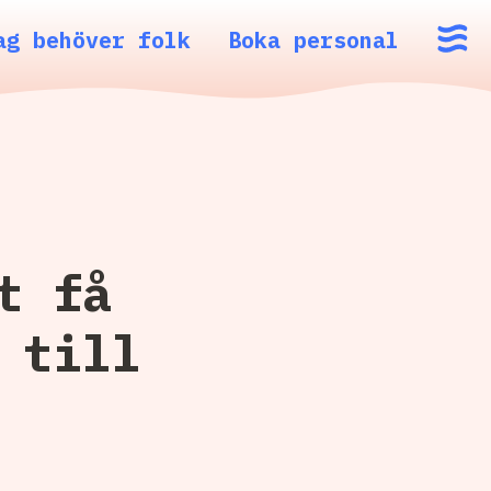
ag behöver folk
Boka personal
t få
 till