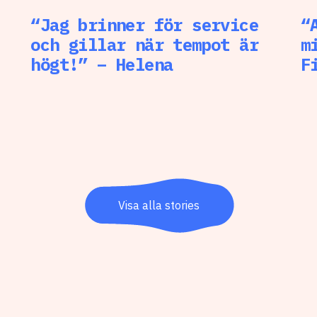
“Jag brinner för service
“
och gillar när tempot är
m
högt!” – Helena
F
Visa alla stories