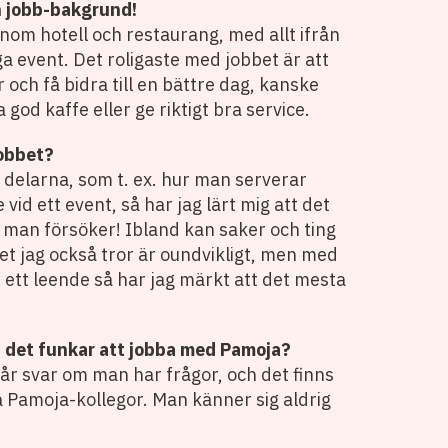
n jobb-bakgrund!
inom hotell och restaurang, med allt ifrån
ga event. Det roligaste med jobbet är att
och få bidra till en bättre dag, kanske
god kaffe eller ge riktigt bra service.
jobbet?
 delarna, som t. ex. hur man serverar
 vid ett event, så har jag lärt mig att det
 man försöker! Ibland kan saker och ting
ket jag också tror är oundvikligt, men med
h ett leende så har jag märkt att det mesta
du det funkar att jobba med Pamoja?
år svar om man har frågor, och det finns
na Pamoja-kollegor. Man känner sig aldrig