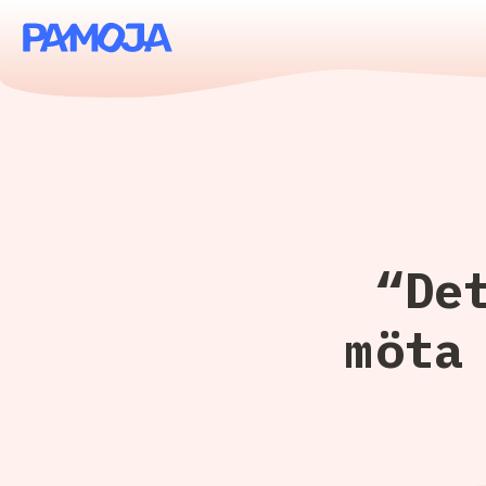
“De
möta