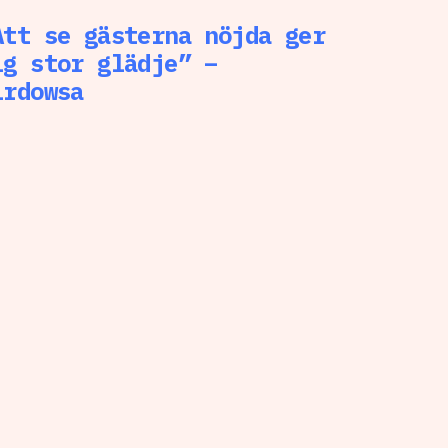
Att se gästerna nöjda ger
ig stor glädje” –
irdowsa