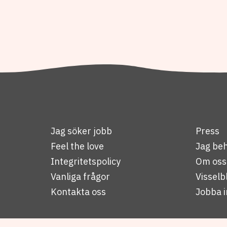
Jag söker jobb
Press
Feel the love
Jag beh
Integritetspolicy
Om oss
Vanliga frågor
Visselb
Kontakta oss
Jobba i
© Copyright 2026 People Productions Sweden AB