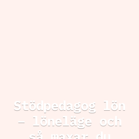
Stödpedagog lön
– löneläge och
så maxar du