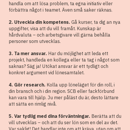
handla om att lösa problem, ta egna initiativ eller
förbättra något i teamet. Även små saker räknas.
2. Utveckla din kompetens.
Gå kurser, ta dig an nya
uppgifter, visa att du vill framåt. Kunskap är
hårdvaluta – och arbetsgivare vill gärna behålla
personer som utvecklas.
3. Ta mer ansvar.
Har du möjlighet att leda ett
projekt, handleda en kollega eller ta tag i något som
saknas? Säg ja! Utökat ansvar är ett tydligt och
konkret argument vid lönesamtalet.
4. Gör research.
Kolla upp löneläget för din roll, i
din bransch och i din region. SCB eller fackförbund
kan vara till hjälp. Ju mer påläst du är, desto lättare
att sätta en rimlig nivå.
5. Var tydlig med dina förväntningar.
Berätta att du
vill utvecklas – och att du ser lön som en del av det.
Var saklig! Det handlar inte om att kräva, utan om att