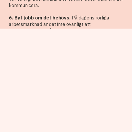
kommunicera.
6. Byt jobb om det behövs.
På dagens rörliga
arbetsmarknad är det inte ovanligt att
löneutvecklingen går snabbare genom jobbyten. Har
du nått ett tak på din arbetsplats? Då kan ett nytt
jobb vara nästa steg – med både ny energi och ny
lön.
Lön handlar om mer än
bara pengar
Att få en löneökning är ett kvitto på att du utvecklas,
men det är inte det enda som spelar roll. Förmåner
som friskvårdsbidrag, flexibilitet,