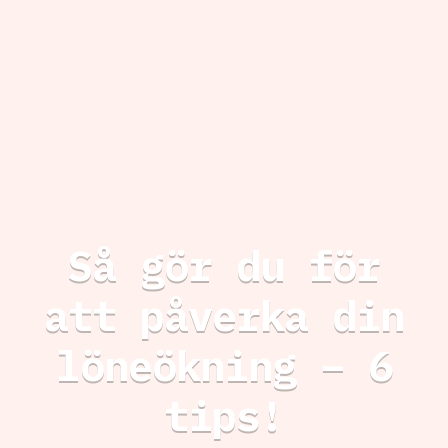
Så gör du för
att påverka din
löneökning – 6
tips!