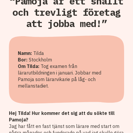
“Pamoja är ett snällt
och trevligt företag
att jobba med!”
Namn:
Tilda
Bor:
Stockholm
Om Tilda:
Tog examen från
lärarutbildningen i januari. Jobbar med
Pamoja som lärarvikarie på låg- och
mellanstadiet.
Hej Tilda! Hur kommer det sig att du sökte till
Pamoja?
Jag har fått en fast tjänst som lärare med start om
några månader, och funderade på vad jag skulle göra