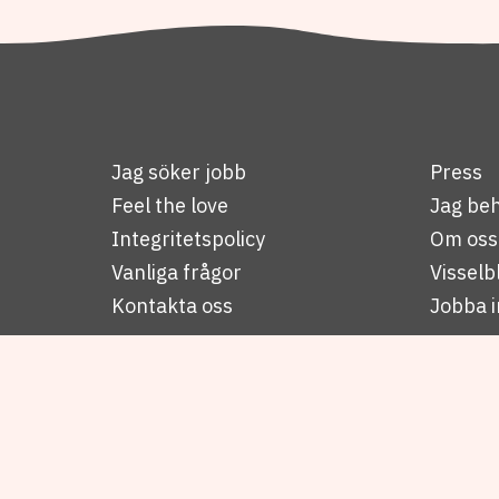
Jag söker jobb
Press
Feel the love
Jag beh
Integritetspolicy
Om oss
Vanliga frågor
Visselb
Kontakta oss
Jobba i
© Copyright 2026 People Productions Sweden AB