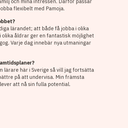
familj och mina intressen. Därför passar
 jobba flexibelt med Pamoja.
jobbet?
iga lärandet; att både få jobba i olika
 olika åldrar ger en fantastisk möjlighet
gog. Varje dag innebär nya utmaningar
framtidsplaner?
lärare här i Sverige så vill jag fortsätta
bättre på att undervisa. Min främsta
ever att nå sin fulla potential.