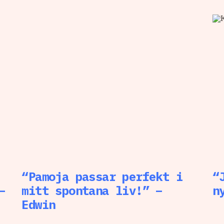
“Pamoja passar perfekt i
“
–
mitt spontana liv!” –
n
Edwin