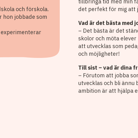
tillbringa tid med min 
skola och förskola.
det perfekt för mig att
r hon jobbade som
Vad är det bästa med 
– Det bästa är det ständ
ch experimenterar
skolor och möta elever i
att utvecklas som peda
och möjligheter!
Till sist – vad är dina 
– Förutom att jobba som 
utvecklas och bli ännu 
ambition är att hjälpa el