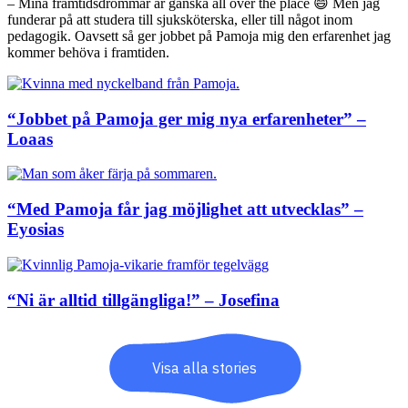
– Mina framtidsdrömmar är ganska all over the place 😄 Men jag
funderar på att studera till sjuksköterska, eller till något inom
pedagogik. Oavsett så ger jobbet på Pamoja mig den erfarenhet jag
kommer behöva i framtiden.
“Jobbet på Pamoja ger mig nya erfarenheter” –
Loaas
“Med Pamoja får jag möjlighet att utvecklas” –
Eyosias
“Ni är alltid tillgängliga!” – Josefina
Visa alla stories