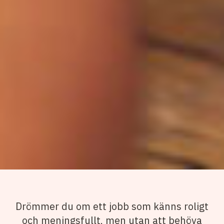
Drömmer du om ett jobb som känns roligt
och meningsfullt, men utan att behöva