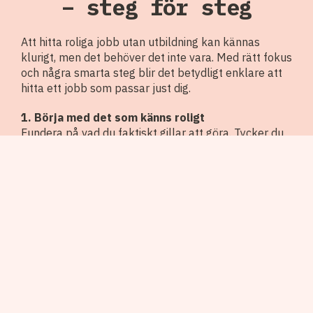
– steg för steg
Att hitta roliga jobb utan utbildning kan kännas
klurigt, men det behöver det inte vara. Med rätt fokus
och några smarta steg blir det betydligt enklare att
hitta ett jobb som passar just dig.
1. Börja med det som känns roligt
Fundera på vad du faktiskt gillar att göra. Tycker du
om att träffa människor, vara i rörelse, lösa problem
eller hjälpa andra? När du utgår från det du tycker är
kul blir det lättare att ringa in jobb där du både trivs
och gör ett bra jobb.
2. Se dina styrkor – även utan papper
Alla styrkor sitter inte i ett examensbevis. Kanske är
du praktisk, stresstålig, strukturerad eller bra på att
samarbeta med andra. Påminn dig själv om vad du är
bra på och hur det kan komma till nytta i ett jobb.
Det är ofta precis de egenskaperna arbetsgivare