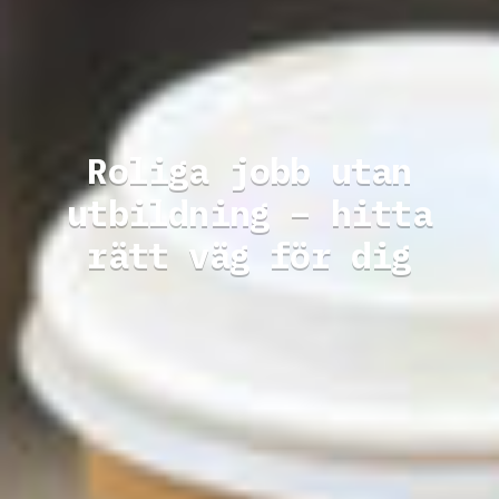
Roliga jobb utan
utbildning – hitta
rätt väg för dig