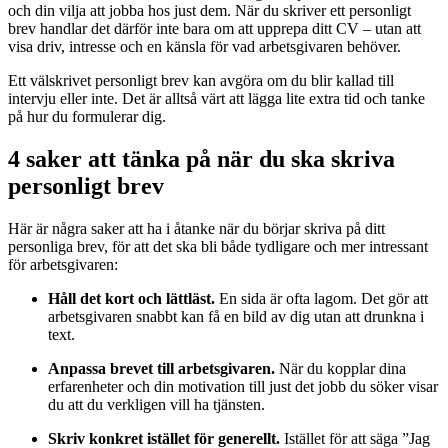
och din vilja att jobba hos just dem. När du skriver ett personligt
brev handlar det därför inte bara om att upprepa ditt CV – utan att
visa driv, intresse och en känsla för vad arbetsgivaren behöver.
Ett välskrivet personligt brev kan avgöra om du blir kallad till
intervju eller inte. Det är alltså värt att lägga lite extra tid och tanke
på hur du formulerar dig.
4 saker att tänka på när du ska skriva
personligt brev
Här är några saker att ha i åtanke när du börjar skriva på ditt
personliga brev, för att det ska bli både tydligare och mer intressant
för arbetsgivaren:
Håll det kort och lättläst.
En sida är ofta lagom. Det gör att
arbetsgivaren snabbt kan få en bild av dig utan att drunkna i
text.
Anpassa brevet till arbetsgivaren.
När du kopplar dina
erfarenheter och din motivation till just det jobb du söker visar
du att du verkligen vill ha tjänsten.
Skriv konkret istället för generellt.
Istället för att säga ”Jag