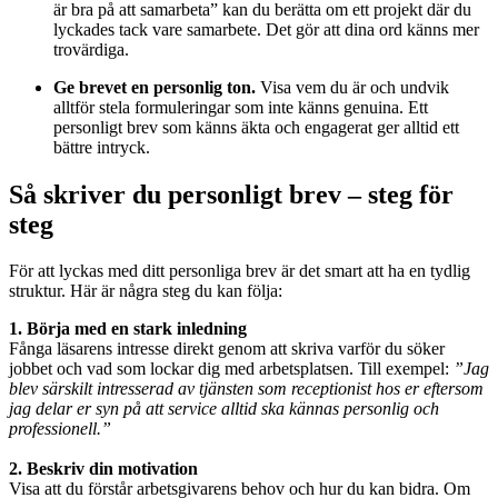
är bra på att samarbeta” kan du berätta om ett projekt där du
lyckades tack vare samarbete. Det gör att dina ord känns mer
trovärdiga.
Ge brevet en personlig ton.
Visa vem du är och undvik
alltför stela formuleringar som inte känns genuina. Ett
personligt brev som känns äkta och engagerat ger alltid ett
bättre intryck.
Så skriver du personligt brev – steg för
steg
För att lyckas med ditt personliga brev är det smart att ha en tydlig
struktur. Här är några steg du kan följa:
1. Börja med en stark inledning
Fånga läsarens intresse direkt genom att skriva varför du söker
jobbet och vad som lockar dig med arbetsplatsen. Till exempel:
”Jag
blev särskilt intresserad av tjänsten som receptionist hos er eftersom
jag delar er syn på att service alltid ska kännas personlig och
professionell.”
2. Beskriv din motivation
Visa att du förstår arbetsgivarens behov och hur du kan bidra. Om