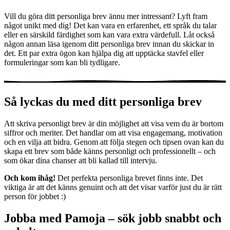
Vill du göra ditt personliga brev ännu mer intressant? Lyft fram
något unikt med dig! Det kan vara en erfarenhet, ett språk du talar
eller en särskild färdighet som kan vara extra värdefull. Låt också
någon annan läsa igenom ditt personliga brev innan du skickar in
det. Ett par extra ögon kan hjälpa dig att upptäcka stavfel eller
formuleringar som kan bli tydligare.
Så lyckas du med ditt personliga brev
Att skriva personligt brev är din möjlighet att visa vem du är bortom
siffror och meriter. Det handlar om att visa engagemang, motivation
och en vilja att bidra. Genom att följa stegen och tipsen ovan kan du
skapa ett brev som både känns personligt och professionellt – och
som ökar dina chanser att bli kallad till intervju.
Och kom ihåg!
Det perfekta personliga brevet finns inte. Det
viktiga är att det känns genuint och att det visar varför just du är rätt
person för jobbet :)
Jobba med Pamoja – sök jobb snabbt och