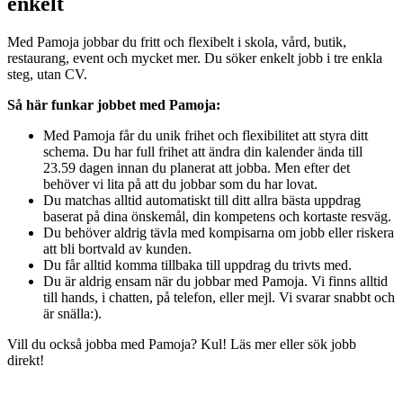
enkelt
Med Pamoja jobbar du fritt och flexibelt i skola, vård, butik,
restaurang, event och mycket mer. Du söker enkelt jobb i tre enkla
steg, utan CV.
Så här funkar jobbet med Pamoja:
Med Pamoja får du unik frihet och flexibilitet att styra ditt
schema. Du har full frihet att ändra din kalender ända till
23.59 dagen innan du planerat att jobba. Men efter det
behöver vi lita på att du jobbar som du har lovat.
Du matchas alltid automatiskt till ditt allra bästa uppdrag
baserat på dina önskemål, din kompetens och kortaste resväg.
Du behöver aldrig tävla med kompisarna om jobb eller riskera
att bli bortvald av kunden.
Du får alltid komma tillbaka till uppdrag du trivts med.
Du är aldrig ensam när du jobbar med Pamoja. Vi finns alltid
till hands, i chatten, på telefon, eller mejl. Vi svarar snabbt och
är snälla:).
Vill du också jobba med Pamoja? Kul! Läs mer eller sök jobb
direkt!