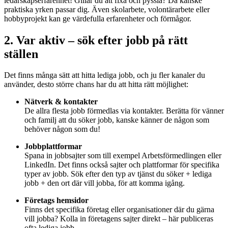
ledarskapserfarenhet! Gillar du att fixa och pyssla? Då kanske
praktiska yrken passar dig. Även skolarbete, volontärarbete eller
hobbyprojekt kan ge värdefulla erfarenheter och förmågor.
2. Var aktiv – sök efter jobb på rätt
ställen
Det finns många sätt att hitta lediga jobb, och ju fler kanaler du
använder, desto större chans har du att hitta rätt möjlighet:
Nätverk & kontakter
De allra flesta jobb förmedlas via kontakter. Berätta för vänner
och familj att du söker jobb, kanske känner de någon som
behöver någon som du!
Jobbplattformar
Spana in jobbsajter som till exempel Arbetsförmedlingen eller
LinkedIn. Det finns också sajter och plattformar för specifika
typer av jobb. Sök efter den typ av tjänst du söker + lediga
jobb + den ort där vill jobba, för att komma igång.
Företags hemsidor
Finns det specifika företag eller organisationer där du gärna
vill jobba? Kolla in företagens sajter direkt – här publiceras
ofta lediga jobb.