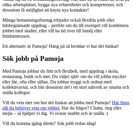
olika arbetsplatser, bygga nya erfarenheter och kompetenser, och
dessutom få möjlighet att knyta nya kontakter!
Många bemanningsföretag erbjuder också flexibla jobb eller
tidsbegränsade uppdrag – perfekt om du till exempel vill kombinera
jobbet med studier, eller vill ha tid över till familj eller
fritidsintressen.
Ett alternativ är Pamoja! Häng på så berättar vi hur det funkar!
Sök jobb på Pamoja
Med Pamoja jobbar du fritt och flexibelt, med uppdrag i skola,
restaurang, butik och mer. Du väljer själv om du vill jobba mycket
eller lite, ofta eller sällan. Du jobbar tryggt och ordnat med
kollektivavtal, och blir dessutom del i ett stort nätverk av smarta och
snälla kollegor.
Vill du veta mer om hur det funkar att jobba med Pamoja?
Här finns
allt du behöver veta om jobbet.
Har du frågor? Chatta, ring eller
mejla – så hjälper vi dig. Vi svarar snabbt och är snälla :)
Vill du komma igång direkt? Sök jobb redan idag!