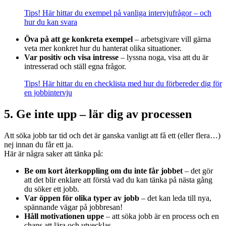
Tips! Här hittar du exempel på vanliga intervjufrågor – och
hur du kan svara
Öva på att ge konkreta exempel
– arbetsgivare vill gärna
veta mer konkret hur du hanterat olika situationer.
Var positiv och visa intresse
– lyssna noga, visa att du är
intresserad och ställ egna frågor.
Tips! Här hittar du en checklista med hur du förbereder dig för
en jobbintervju
5. Ge inte upp – lär dig av processen
Att söka jobb tar tid och det är ganska vanligt att få ett (eller flera…)
nej innan du får ett ja.
Här är några saker att tänka på:
Be om kort återkoppling om du inte får jobbet
– det gör
att det blir enklare att förstå vad du kan tänka på nästa gång
du söker ett jobb.
Var öppen för olika typer av jobb
– det kan leda till nya,
spännande vägar på jobbresan!
Håll motivationen uppe
– att söka jobb är en process och en
chans att lära och utvecklas.