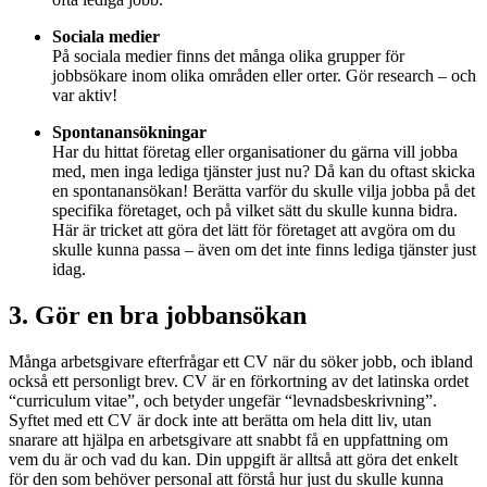
Sociala medier
På sociala medier finns det många olika grupper för
jobbsökare inom olika områden eller orter. Gör research – och
var aktiv!
Spontanansökningar
Har du hittat företag eller organisationer du gärna vill jobba
med, men inga lediga tjänster just nu? Då kan du oftast skicka
en spontanansökan! Berätta varför du skulle vilja jobba på det
specifika företaget, och på vilket sätt du skulle kunna bidra.
Här är tricket att göra det lätt för företaget att avgöra om du
skulle kunna passa – även om det inte finns lediga tjänster just
idag.
3. Gör en bra jobbansökan
Många arbetsgivare efterfrågar ett CV när du söker jobb, och ibland
också ett personligt brev. CV är en förkortning av det latinska ordet
“curriculum vitae”, och betyder ungefär “levnadsbeskrivning”.
Syftet med ett CV är dock inte att berätta om hela ditt liv, utan
snarare att hjälpa en arbetsgivare att snabbt få en uppfattning om
vem du är och vad du kan. Din uppgift är alltså att göra det enkelt
för den som behöver personal att förstå hur just du skulle kunna