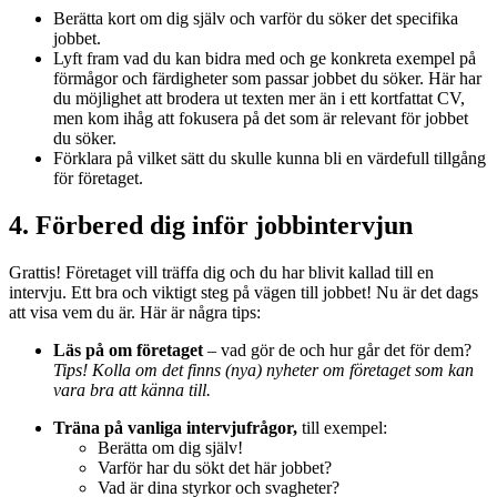
Berätta kort om dig själv och varför du söker det specifika
jobbet.
Lyft fram vad du kan bidra med och ge konkreta exempel på
förmågor och färdigheter som passar jobbet du söker. Här har
du möjlighet att brodera ut texten mer än i ett kortfattat CV,
men kom ihåg att fokusera på det som är relevant för jobbet
du söker.
Förklara på vilket sätt du skulle kunna bli en värdefull tillgång
för företaget.
4. Förbered dig inför jobbintervjun
Grattis! Företaget vill träffa dig och du har blivit kallad till en
intervju. Ett bra och viktigt steg på vägen till jobbet! Nu är det dags
att visa vem du är. Här är några tips:
Läs på om företaget
– vad gör de och hur går det för dem?
Tips! Kolla om det finns (nya) nyheter om företaget som kan
vara bra att känna till.
Träna på vanliga intervjufrågor,
till exempel:
Berätta om dig själv!
Varför har du sökt det här jobbet?
Vad är dina styrkor och svagheter?