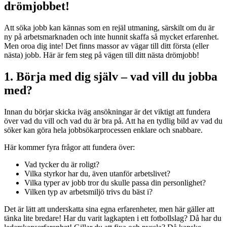
drömjobbet!
Att söka jobb kan kännas som en rejäl utmaning, särskilt om du är
ny på arbetsmarknaden och inte hunnit skaffa så mycket erfarenhet.
Men oroa dig inte! Det finns massor av vägar till ditt första (eller
nästa) jobb. Här är fem steg på vägen till ditt nästa drömjobb!
1. Börja med dig själv – vad vill du jobba
med?
Innan du börjar skicka iväg ansökningar är det viktigt att fundera
över vad du vill och vad du är bra på. Att ha en tydlig bild av vad du
söker kan göra hela jobbsökarprocessen enklare och snabbare.
Här kommer fyra frågor att fundera över:
Vad tycker du är roligt?
Vilka styrkor har du, även utanför arbetslivet?
Vilka typer av jobb tror du skulle passa din personlighet?
Vilken typ av arbetsmiljö trivs du bäst i?
Det är lätt att underskatta sina egna erfarenheter, men här gäller att
tänka lite bredare! Har du varit lagkapten i ett fotbollslag? Då har du