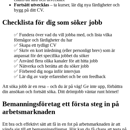
Fortsätt utvecklas
– ta kurser, lär dig nya färdigheter och
bygg på ditt CV.
Checklista för dig som söker jobb
✅ Fundera över vad du vill jobba med, och lista vilka
förmågor och färdigheter du har
✅ Skapa ett tydligt CV
✅ Skriv en kort inledning (eller personligt brev) som är
anpassat för det specifika jobbet du söker
✅ Använd flera olika kanaler för att hitta jobb
✅ Nätverka och berätta att du söker jobb
✅ Förbered dig noga inför intervjun
✅ Lär dig av varje erfarenhet och be om feedback
Att söka jobb är en resa – och du är på väg! Ge inte upp, förbättra
din ansökan och fortsätt söka. Ditt drömjobb väntar runt hörnet!
Bemanningsföretag ett första steg in på
arbetsmarknaden
Ett bra och effektivt sätt att få in en fot på arbetsmarknaden är att
vända sig till ett bemanningsföretag. Här kan du få chans att testa på