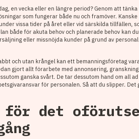
ag, en vecka eller en längre period? Genom att tänka 
 lösningar som fungerar både nu och framöver. Kanske 
er vissa tider på året eller vid särskilda tillfällen, 
lan både för akuta behov och planerade behov kan du s
rsäljning eller missnöjda kunder på grund av personal
bbt och utan krångel kan ett bemanningsföretag vara 
an gjort allt förarbete med annonsering, granskning, 
ssutom ganska svårt. De tar dessutom hand om all adm
rbetsgivaransvar för personalen. Så att du slipper. Det
 för det oföruts
gång