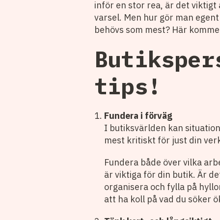
inför en stor rea, är det vikti
varsel. Men hur gör man egentli
behövs som mest? Här kommer v
Butiksper
tips!
Fundera i förväg
I butiksvärlden kan situatio
mest kritiskt för just din ve
Fundera både över vilka arb
är viktiga för din butik. Är
organisera och fylla på hyl
att ha koll på vad du söker ö