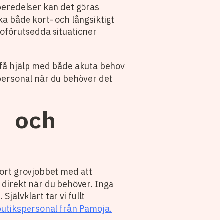
beredelser kan det göras
ka både kort- och långsiktigt
oförutsedda situationer
n få hjälp med både akuta behov
a personal när du behöver det
t och
jort grovjobbet med att
s direkt när du behöver. Inga
jälvklart tar vi fullt
butikspersonal från Pamoja.