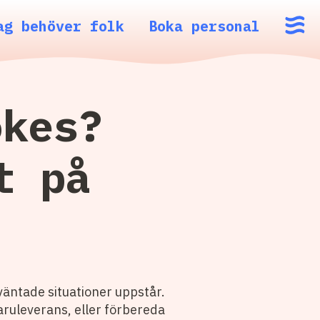
ag behöver folk
Boka personal
ökes?
t på
oväntade situationer uppstår.
aruleverans, eller förbereda