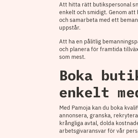
Att hitta rätt butikspersonal
enkelt och smidigt. Genom att h
och samarbeta med ett bemanni
uppstår.
Att ha en pålitlig bemanningsp
och planera för framtida tillväx
som mest.
Boka buti
enkelt me
Med Pamoja kan du boka kvalifi
annonsera, granska, rekrytera o
krångliga avtal, dolda kostnader
arbetsgivaransvar för vår per