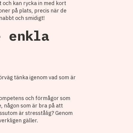
et och kan rycka in med kort
oner på plats, precis när de
nabbt och smidigt!
e enkla
 förväg tänka igenom vad som är
v kompetens och förmågor som
e, någon som är bra på att
dessutom är stresstålig? Genom
erkligen gäller.