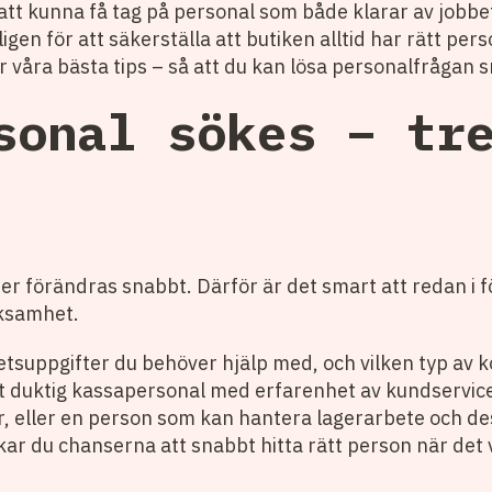
gt att kunna få tag på personal som både klarar av jobb
gen för att säkerställa att butiken alltid har rätt pers
åra bästa tips – så att du kan lösa personalfrågan s
sonal sökes – tr
ner förändras snabbt. Därför är det smart att redan i
rksamhet.
etsuppgifter du behöver hjälp med, och vilken typ a
 det duktig kassapersonal med erfarenhet av kundservic
lor, eller en person som kan hantera lagerarbete och 
kar du chanserna att snabbt hitta rätt person när det v