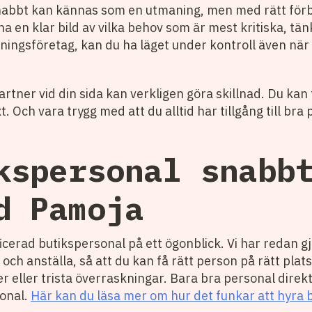
 snabbt kan kännas som en utmaning, men med rätt för
a en klar bild av vilka behov som är mest kritiska, tän
ngsföretag, kan du ha läget under kontroll även när 
artner vid din sida kan verkligen göra skillnad. Du ka
t. Och vara trygg med att du alltid har tillgång till br
kspersonal snabb
d Pamoja
cerad butikspersonal på ett ögonblick. Vi har redan g
ch anställa, så att du kan få rätt person på rätt plat
 eller trista överraskningar. Bara bra personal direkt. S
sonal.
Här kan du läsa mer om hur det funkar att hyra 