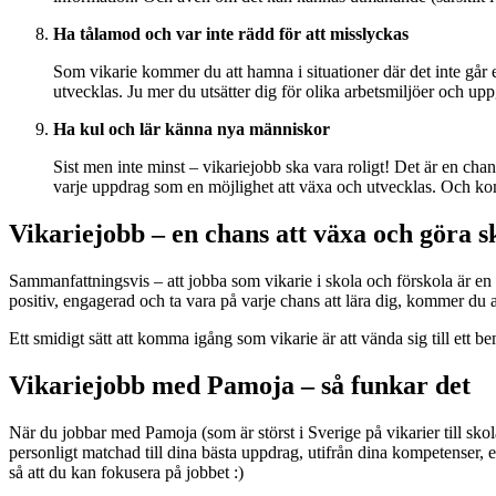
Ha tålamod och var inte rädd för att misslyckas
Som vikarie kommer du att hamna i situationer där det inte går 
utvecklas. Ju mer du utsätter dig för olika arbetsmiljöer och up
Ha kul och lär känna nya människor
Sist men inte minst – vikariejobb ska vara roligt! Det är en cha
varje uppdrag som en möjlighet att växa och utvecklas. Och kom
Vikariejobb – en chans att växa och göra s
Sammanfattningsvis – att jobba som vikarie i skola och förskola är en 
positiv, engagerad och ta vara på varje chans att lära dig, kommer du 
Ett smidigt sätt att komma igång som vikarie är att vända sig till ett
Vikariejobb med Pamoja – så funkar det
När du jobbar med Pamoja (som är störst i Sverige på vikarier till skola
personligt matchad till dina bästa uppdrag, utifrån dina kompetenser,
så att du kan fokusera på jobbet :)