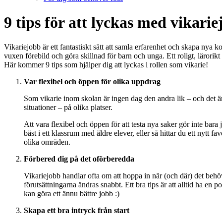
9 tips för att lyckas med vikari
Vikariejobb är ett fantastiskt sätt att samla erfarenhet och skapa nya
vuxen förebild och göra skillnad för barn och unga. Ett roligt, lärorik
Här kommer 9 tips som hjälper dig att lyckas i rollen som vikarie!
Var flexibel och öppen för olika uppdrag
Som vikarie inom skolan är ingen dag den andra lik – och det är
situationer – på olika platser.
Att vara flexibel och öppen för att testa nya saker gör inte bara 
bäst i ett klassrum med äldre elever, eller så hittar du ett nytt
olika områden.
Förbered dig på det oförberedda
Vikariejobb handlar ofta om att hoppa in när (och där) det behövs
förutsättningarna ändras snabbt. Ett bra tips är att alltid ha e
kan göra ett ännu bättre jobb :)
Skapa ett bra intryck från start