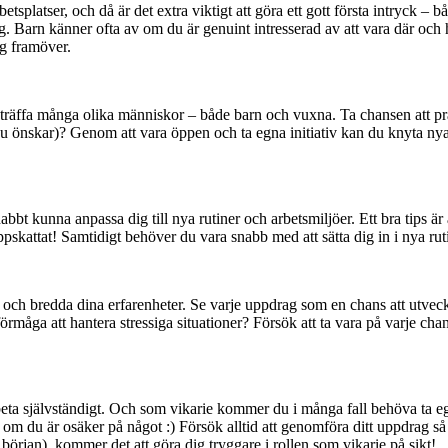
platser, och då är det extra viktigt att göra ett gott första intryck – b
. Barn känner ofta av om du är genuint intresserad av att vara där och hj
ag framöver.
att träffa många olika människor – både barn och vuxna. Ta chansen att p
du önskar)? Genom att vara öppen och ta egna initiativ kan du knyta ny
bbt kunna anpassa dig till nya rutiner och arbetsmiljöer. Ett bra tips ä
 uppskattat! Samtidigt behöver du vara snabb med att sätta dig in i nya rut
r och bredda dina erfarenheter. Se varje uppdrag som en chans att utveck
örmåga att hantera stressiga situationer? Försök att ta vara på varje cha
beta självständigt. Och som vikarie kommer du i många fall behöva ta egna
om du är osäker på något :) Försök alltid att genomföra ditt uppdrag så
örjan), kommer det att göra dig tryggare i rollen som vikarie på sikt!