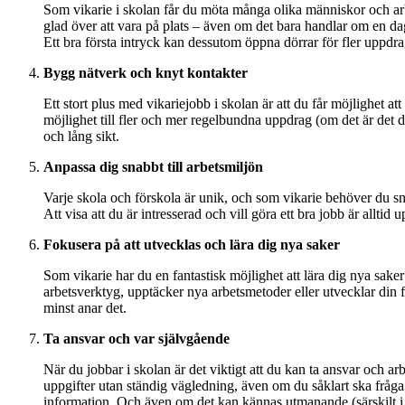
Som vikarie i skolan får du möta många olika människor och arbets
glad över att vara på plats – även om det bara handlar om en dag
Ett bra första intryck kan dessutom öppna dörrar för fler uppdr
Bygg nätverk och knyt kontakter
Ett stort plus med vikariejobb i skolan är att du får möjlighet 
möjlighet till fler och mer regelbundna uppdrag (om det är det 
och lång sikt.
Anpassa dig snabbt till arbetsmiljön
Varje skola och förskola är unik, och som vikarie behöver du sna
Att visa att du är intresserad och vill göra ett bra jobb är alltid
Fokusera på att utvecklas och lära dig nya saker
Som vikarie har du en fantastisk möjlighet att lära dig nya sake
arbetsverktyg, upptäcker nya arbetsmetoder eller utvecklar din f
minst anar det.
Ta ansvar och var självgående
När du jobbar i skolan är det viktigt att du kan ta ansvar och ar
uppgifter utan ständig vägledning, även om du såklart ska fråga 
information. Och även om det kan kännas utmanande (särskilt i b