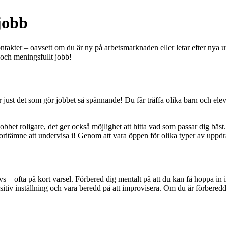
ejobb
 kontakter – oavsett om du är ny på arbetsmarknaden eller letar efter nya
t och meningsfullt jobb!
 just det som gör jobbet så spännande! Du får träffa olika barn och elev
jobbet roligare, det ger också möjlighet att hitta vad som passar dig bäst
 favoritämne att undervisa i! Genom att vara öppen för olika typer av uppd
 – ofta på kort varsel. Förbered dig mentalt på att du kan få hoppa in i 
n positiv inställning och vara beredd på att improvisera. Om du är förber