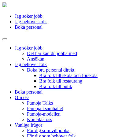
Jag söker jobb
Jag behöver folk
Boka personal
Jag söker jobb
Det här kan du jobba med
Ansökan
Jag behöver folk
Boka bra personal direkt
Bra folk till skola och förskola
Bra folk till restaurang
Bra folk till butik
Boka personal
Om oss
Pamoja Talks
Pamoja i samhället
Pamoja-modellen
Kontakta oss
Vanliga frågor
För dig som vill jobba
För dig som behöver folk