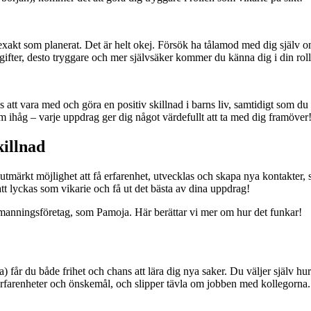
exakt som planerat. Det är helt okej. Försök ha tålamod med dig själv om
pgifter, desto tryggare och mer självsäker kommer du känna dig i din roll
ns att vara med och göra en positiv skillnad i barns liv, samtidigt som d
 ihåg – varje uppdrag ger dig något värdefullt att ta med dig framöver
killnad
utmärkt möjlighet att få erfarenhet, utvecklas och skapa nya kontakter, 
att lyckas som vikarie och få ut det bästa av dina uppdrag!
 bemanningsföretag, som Pamoja. Här berättar vi mer om hur det funkar!
) får du både frihet och chans att lära dig nya saker. Du väljer själv hur
 erfarenheter och önskemål, och slipper tävla om jobben med kollegorna.