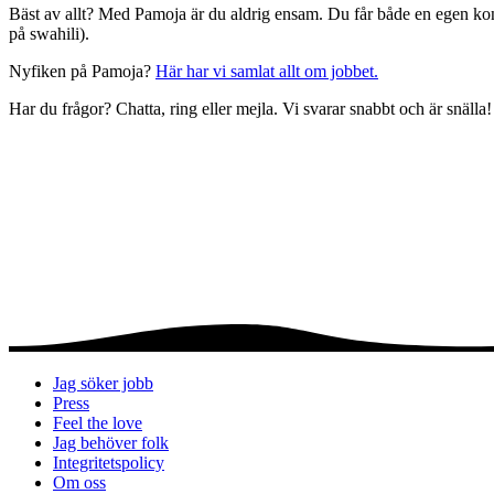
Bäst av allt? Med Pamoja är du aldrig ensam. Du får både en egen konta
på swahili).
Nyfiken på Pamoja?
Här har vi samlat allt om jobbet.
Har du frågor? Chatta, ring eller mejla. Vi svarar snabbt och är snälla
Jag söker jobb
Press
Feel the love
Jag behöver folk
Integritetspolicy
Om oss