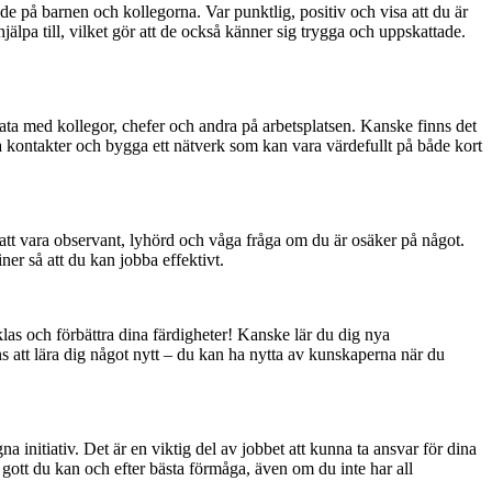
åde på barnen och kollegorna. Var punktlig, positiv och visa att du är
älpa till, vilket gör att de också känner sig trygga och uppskattade.
rata med kollegor, chefer och andra på arbetsplatsen. Kanske finns det
a kontakter och bygga ett nätverk som kan vara värdefullt på både kort
r att vara observant, lyhörd och våga fråga om du är osäker på något.
iner så att du kan jobba effektivt.
las och förbättra dina färdigheter! Kanske lär du dig nya
ns att lära dig något nytt – du kan ha nytta av kunskaperna när du
 initiativ. Det är en viktig del av jobbet att kunna ta ansvar för dina
 gott du kan och efter bästa förmåga, även om du inte har all