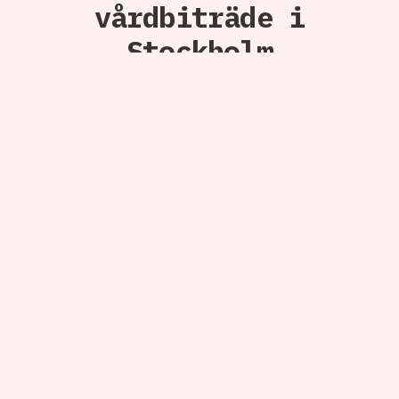
vårdbiträde i
Stockholm
Att hitta rätt jobb som vårdbiträde kan kännas lite
som en djungel, men med rätt strategi blir det
enklare. Här är fem bra vägar att börja:
Jobbsajter.
Använd Arbetsförmedlingen, LinkedIn
eller andra plattformar och filtrera på Stockholm.
Kommunen.
Stockholms stad och olika
stadsdelar lägger ofta ut lediga tjänster på sina
webbplatser.
Privata vårdgivare.
Många företag driver
äldreboenden och hemtjänst. Håll koll på deras
hemsidor eller skicka in en spontanansökan.