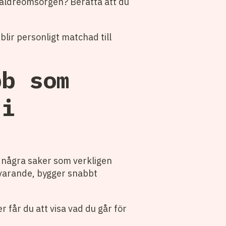
äldreomsorgen? Berätta att du
blir personligt matchad till
bb som
 i
å några saker som verkligen
närvarande, bygger snabbt
ter får du att visa vad du går för