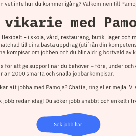
en vet inte hur du kommer igång? Välkommen till Pamo
 vikarie med Pam
flexibelt – i skola, vård, restaurang, butik, lager och 
gt matchad till dina bästa uppdrag (utifrån din kompete
na kompisar om jobben och du blir aldrig bortvald av 
hands för att ge support när du behöver – före, under och
ler än 2000 smarta och snälla jobbarkompisar.
kar att jobba med Pamoja? Chatta, ring eller mejla. Vi 
k jobb redan idag! Du söker jobb snabbt och enkelt i t
Sök jobb här