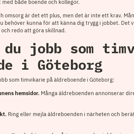
t med både boende och kollegor.
h omsorg är det ett plus, men det är inte ett krav. Må
u behöver kunna för att känna dig trygg i jobbet. Det vi
a och redo att göra skillnad.
 du jobb som tim
de i Göteborg
 jobb som timvikarie på äldreboende i Göteborg:
nens hemsidor.
Många äldreboenden annonserar direk
kt.
Ring eller mejla äldreboenden i närheten och berätt