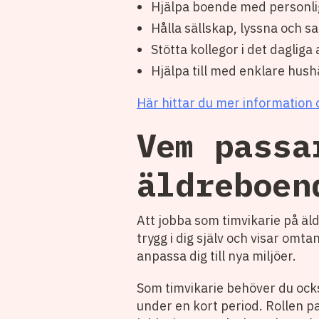
Hjälpa boende med personli
Hålla sällskap, lyssna och s
Stötta kollegor i det dagliga
Hjälpa till med enklare hush
Här hittar du mer information 
Vem passa
äldreboen
Att jobba som timvikarie på äl
trygg i dig själv och visar omta
anpassa dig till nya miljöer.
Som timvikarie behöver du ocks
under en kort period. Rollen p