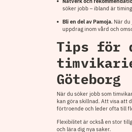
Nätverk och rekommendatio
söker jobb – ibland är timing
Bli en del av Pamoja.
När du j
uppdrag inom vård och omsor
Tips för 
timvikari
Göteborg
När du söker jobb som timvikar
kan göra skillnad. Att visa att
förtroende och leder ofta till f
Flexibilitet är också en stor til
och lära dig nya saker.