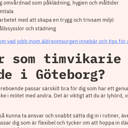
g omvårdnad som påklädning, hygien och måltider
amtala
 arbetet med att skapa en trygg och trivsam miljö
ållssysslor och städning
om vad jobb inom äldreomsorgen innebär och tips för 
r som timvikarie
de i Göteborg?
dreboende passar särskilt bra för dig som har ett genui
nke i mötet med andra. Det är viktigt att du är lyhörd, v
å kunna ta ansvar och snabbt sätta dig in i rutiner, äv
assar dig som är flexibel och tycker om att hoppa in dä