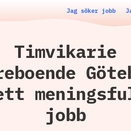
Jag söker jobb
J
Timvikarie
reboende Göte
ett meningsfu
jobb