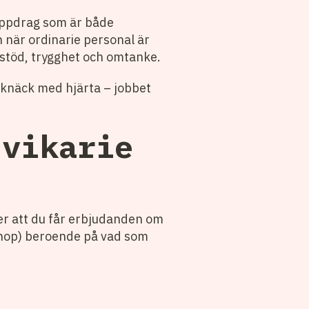
 uppdrag som är både
n när ordinarie personal är
 stöd, trygghet och omtanke.
traknäck med hjärta – jobbet
mvikarie
?
der att du får erbjudanden om
ltihop) beroende på vad som