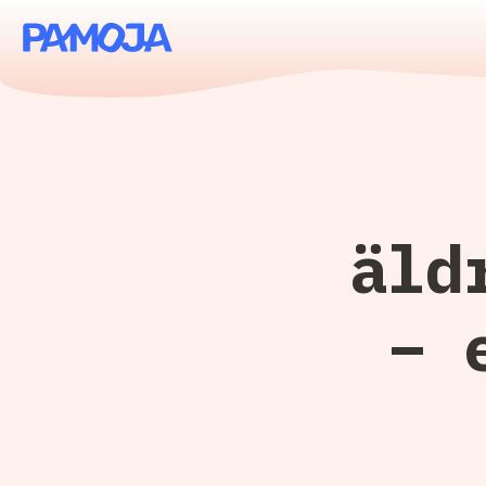
äld
– 