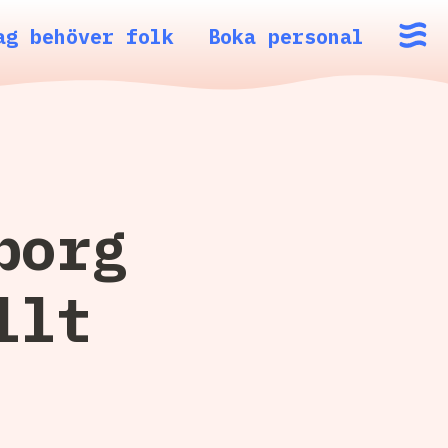
ag behöver folk
Boka personal
borg
llt