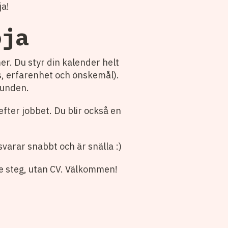
ja!
oja
mer. Du styr din kalender helt
ns, erfarenhet och önskemål).
kunden.
 efter jobbet. Du blir också en
svarar snabbt och är snälla :)
re steg, utan CV. Välkommen!