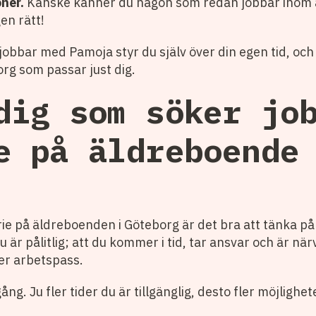
ner.
Kanske känner du någon som redan jobbar inom 
en rätt!
obbar med Pamoja styr du själv över din egen tid, och 
g som passar just dig.
dig som söker jo
e på äldreboende
ie på äldreboenden i Göteborg är det bra att tänka p
 du är pålitlig; att du kommer i tid, tar ansvar och är 
ler arbetspass.
lgång. Ju fler tider du är tillgänglig, desto fler möjlighe