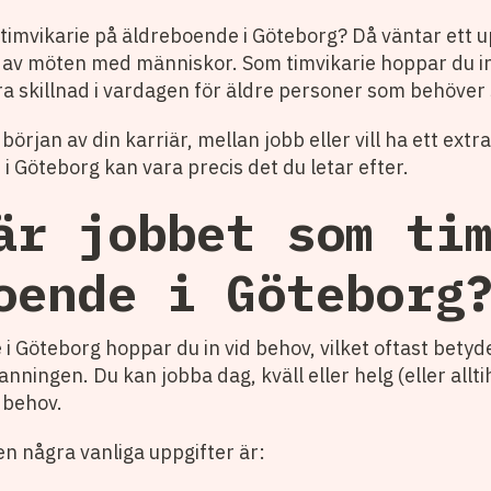
 timvikarie på äldreboende i Göteborg? Då väntar ett
llt av möten med människor. Som timvikarie hoppar du i
ra skillnad i vardagen för äldre personer som behöver
 början av din karriär, mellan jobb eller vill ha ett ex
i Göteborg kan vara precis det du letar efter.
är jobbet som ti
oende i Göteborg
i Göteborg hoppar du in vid behov, vilket oftast bety
anningen. Du kan jobba dag, kväll eller helg (eller al
 behov.
n några vanliga uppgifter är: