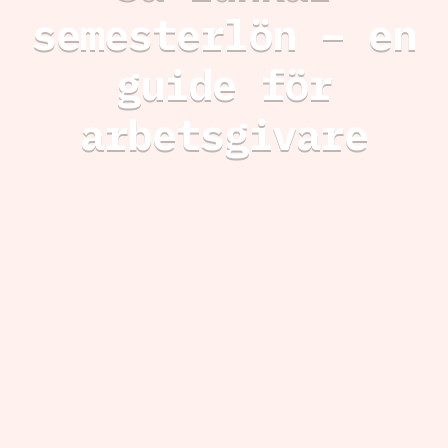
semesterlön – en
guide för
arbetsgivare