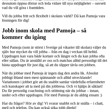
dessutom öppna dörrar och leda vidare till nya möjligheter – oavsett
vad du vill göra i framtiden.
Vill du jobba fritt och flexibelt i skolans värld? Då kan Pamoja vara
lösningen för dig!
Jobb inom skola med Pamoja – så
kommer du igång
Med Pamoja (som är störst i Sverige på vikarier till skolan) väljer du
själv hur mycket du vill jobba – från en dag i veckan till heltid.
Uppdragen kan vara både kortare och längre och du kan jobba ofta
eller sällan. Du är anställd av oss och matchas alltid personligt till det
bästa uppdraget för just dig, så att du slipper tävla om jobben.
När du jobbar med Pamoja är ingen dag den andra lik. Absolut
jobbigt ibland men mest spännande och alltid utvecklande!
Variationen i jobbet gör att du snabbt samlar värdefulla erfarenheter
och kunskaper att ta med på din jobbresa. Och vi hjälps åt såklart!
Du får personlig coachning och stöttning när du jobbar – innan,
under och efter uppdragen. För med Pamoja är du aldrig ensam :)
Har du frågor? Hör av dig! Vi svarar snabbt och är snälla – i chatt,
mejl och telefon. Du kan också söka jobb direkt!