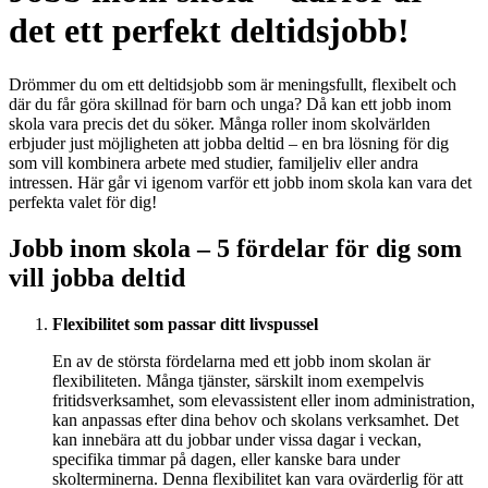
det ett perfekt deltidsjobb!
Drömmer du om ett deltidsjobb som är meningsfullt, flexibelt och
där du får göra skillnad för barn och unga? Då kan ett jobb inom
skola vara precis det du söker. Många roller inom skolvärlden
erbjuder just möjligheten att jobba deltid – en bra lösning för dig
som vill kombinera arbete med studier, familjeliv eller andra
intressen. Här går vi igenom varför ett jobb inom skola kan vara det
perfekta valet för dig!
Jobb inom skola – 5 fördelar för dig som
vill jobba deltid
Flexibilitet som passar ditt livspussel
En av de största fördelarna med ett jobb inom skolan är
flexibiliteten. Många tjänster, särskilt inom exempelvis
fritidsverksamhet, som elevassistent eller inom administration,
kan anpassas efter dina behov och skolans verksamhet. Det
kan innebära att du jobbar under vissa dagar i veckan,
specifika timmar på dagen, eller kanske bara under
skolterminerna. Denna flexibilitet kan vara ovärderlig för att