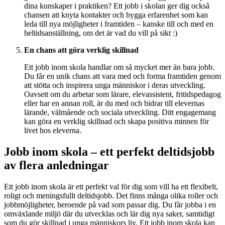
dina kunskaper i praktiken? Ett jobb i skolan ger dig också
chansen att knyta kontakter och bygga erfarenhet som kan
leda till nya möjligheter i framtiden – kanske till och med en
heltidsanställning, om det är vad du vill på sikt :)
En chans att göra verklig skillnad
Ett jobb inom skola handlar om så mycket mer än bara jobb.
Du får en unik chans att vara med och forma framtiden genom
att stötta och inspirera unga människor i deras utveckling.
Oavsett om du arbetar som lärare, elevassistent, fritidspedagog
eller har en annan roll, är du med och bidrar till elevernas
lärande, välmående och sociala utveckling. Ditt engagemang
kan göra en verklig skillnad och skapa positiva minnen för
livet hos eleverna.
Jobb inom skola – ett perfekt deltidsjobb
av flera anledningar
Ett jobb inom skola är ett perfekt val för dig som vill ha ett flexibelt,
roligt och meningsfullt deltidsjobb. Det finns många olika roller och
jobbmöjligheter, beroende på vad som passar dig. Du får jobba i en
omväxlande miljö där du utvecklas och lär dig nya saker, samtidigt
som du gör skillnad i unga människors liv. Ett jobb inom skola kan