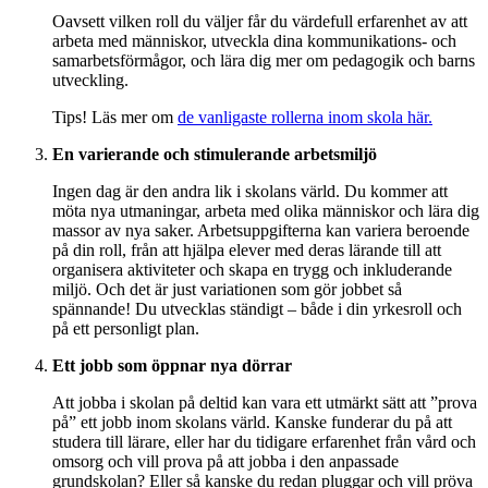
Oavsett vilken roll du väljer får du värdefull erfarenhet av att
arbeta med människor, utveckla dina kommunikations- och
samarbetsförmågor, och lära dig mer om pedagogik och barns
utveckling.
Tips! Läs mer om
de vanligaste rollerna inom skola här.
En varierande och stimulerande arbetsmiljö
Ingen dag är den andra lik i skolans värld. Du kommer att
möta nya utmaningar, arbeta med olika människor och lära dig
massor av nya saker. Arbetsuppgifterna kan variera beroende
på din roll, från att hjälpa elever med deras lärande till att
organisera aktiviteter och skapa en trygg och inkluderande
miljö. Och det är just variationen som gör jobbet så
spännande! Du utvecklas ständigt – både i din yrkesroll och
på ett personligt plan.
Ett jobb som öppnar nya dörrar
Att jobba i skolan på deltid kan vara ett utmärkt sätt att ”prova
på” ett jobb inom skolans värld. Kanske funderar du på att
studera till lärare, eller har du tidigare erfarenhet från vård och
omsorg och vill prova på att jobba i den anpassade
grundskolan? Eller så kanske du redan pluggar och vill pröva