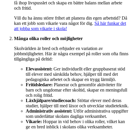
få ihop livspusslet och skapa en bättre balans mellan arbete
och fritid.
Vill du ha ännu större frihet att planera din egen arbetstid? Då
kan ett jobb som vikarie vara något för dig.
Så här funkar det
att jobba som vikarie i skola!
Många olika roller och möjligheter
Skolvärlden är bred och erbjuder en variation av
jobbmöjligheter. Här är några exempel på roller som ofta finns
tillgängliga på deltid:
Elevassistent:
Ger individuellt eller gruppbaserat stöd
till elever med särskilda behov, hjälper till med det
pedagogiska arbetet och skapar en trygg lärmiljö.
Fritidsledare:
Planerar och genomför aktiviteter för
barn och ungdomar efter skoltid, skapar en meningsfull
och rolig fritid.
Läxhjälpare/studiecoach:
Stöttar elever med deras
studier, hjälper till med läxor och utvecklar studieteknik.
Administrativ assistent:
Utför administrativa uppgifter
som underlättar skolans dagliga verksamhet.
Vikarie:
Hoppar in vid behov i olika roller, vilket kan
ge en bred inblick i skolans olika verksamheter.