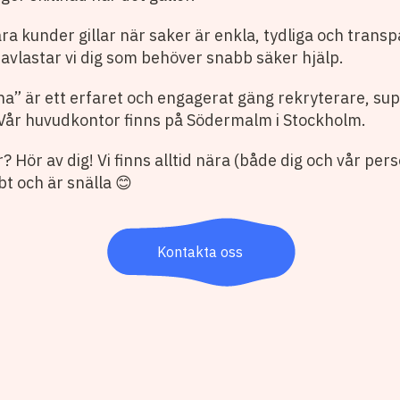
våra kunder gillar när saker är enkla, tydliga och transp
 avlastar vi dig som behöver snabb säker hjälp.
na” är ett erfaret och engagerat gäng rekryterare, s
Vår huvudkontor finns på Södermalm i Stockholm.
? Hör av dig! Vi finns alltid nära (både dig och vår perso
t och är snälla 😊
Kontakta oss