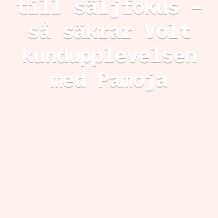
till säljfokus –
så säkrar Volt
kundupplevelsen
med Pamoja