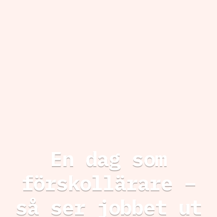
En dag som
förskollärare –
så ser jobbet ut