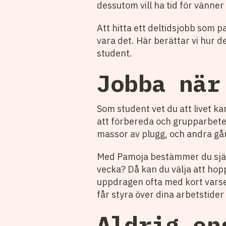
dessutom vill ha tid för vänner
Att hitta ett deltidsjobb som p
vara det. Här berättar vi hur d
student.
Jobba när
Som student vet du att livet ka
att förbereda och grupparbeten
massor av plugg, och andra gån
Med Pamoja bestämmer du själv h
vecka? Då kan du välja att hop
uppdragen ofta med kort varsel
får styra över dina arbetstider 
Aldrig en