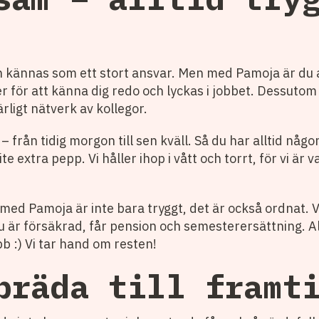
kan kännas som ett stort ansvar. Men med Pamoja är du a
över för att känna dig redo och lyckas i jobbet. Dessuto
rligt nätverk av kollegor.
a – från tidig morgon till sen kväll. Så du har alltid någo
ite extra pepp. Vi håller ihop i vått och torrt, för vi är
ed Pamoja är inte bara tryggt, det är också ordnat. Vi 
t du är försäkrad, får pension och semesterersättning. A
bb :) Vi tar hand om resten!
bräda till framt