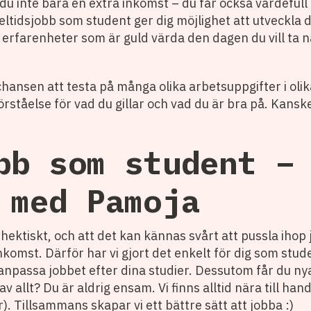
u inte bara en extra inkomst – du får också värdefull
eltidsjobb som student ger dig möjlighet att utveckla d
 erfarenheter som är guld värda den dagen du vill ta nä
hansen att testa på många olika arbetsuppgifter i oli
rståelse för vad du gillar och vad du är bra på. Kanske 
bb som student –
 med Pamoja
a hektiskt, och att det kan kännas svårt att pussla iho
nkomst. Därför har vi gjort det enkelt för dig som stud
an anpassa jobbet efter dina studier. Dessutom får du 
av allt? Du är aldrig ensam. Vi finns alltid nära till han
). Tillsammans skapar vi ett bättre sätt att jobba :)