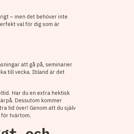
urigt – men det behöver inte
erfekt val för dig som är
äsningar att gå på, seminarier
 till vecka. Ibland är det
ltid. Har du en extra hektisk
an därpå. Dessutom kommer
ra tid över! Genom att du själv
 för tvärtom.
ggt och