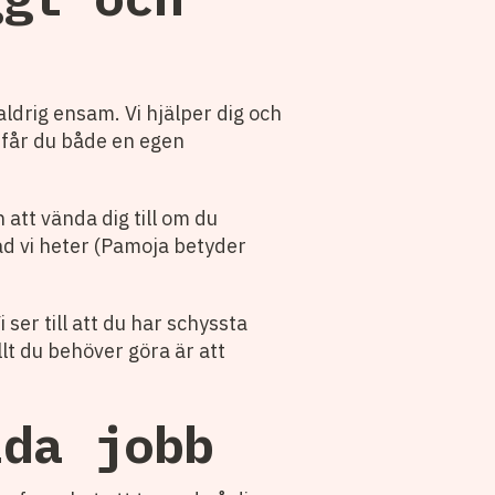
ldrig ensam. Vi hjälper dig och
m får du både en egen
n att vända dig till om du
 vad vi heter (Pamoja betyder
ser till att du har schyssta
llt du behöver göra är att
ida jobb