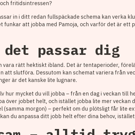
 och fritidsintressen?
assar in i ditt redan fullspäckade schema kan verka kl
et funkar att jobba med Pamoja, och varför det är ett p
 det passar dig
n vara rätt hektiskt ibland. Det är tentaperioder, förel
 att slutföra. Dessutom kan schemat variera från vecka
ger är det kanske lite lugnare.
ur mycket du vill jobba – från en dag i veckan till he
pa över jobbet helt, och istället jobba lite mer veck
 (samma morgon) – perfekt om du plötsligt får lite ext
kan du anpassa ditt jobb helt efter dina behov, istället
sam – alltid try