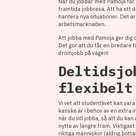
När du jobbar med Pamoja får d
framtida jobbresa. Att ha ett d
hantera nya situationer. Det är
arbetsmarknaden.
Att jobba med Pamoja ger dig c
Det gör att du får en bredare fö
drömjobb på vägen!
Deltidsjo
flexibelt
Vi vet att studentlivet kan var
kanske är i behov av en extra i
när du vill jobba, så att du k
nytta av längre fram. Viktigast 
riktiga människor (aldrig bottar