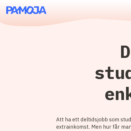
D
stu
en
Att ha ett deltidsjobb som stud
extrainkomst. Men hur får man 