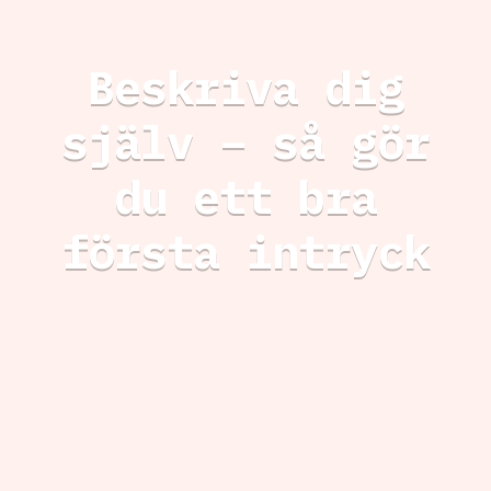
Beskriva dig
själv – så gör
du ett bra
första intryck